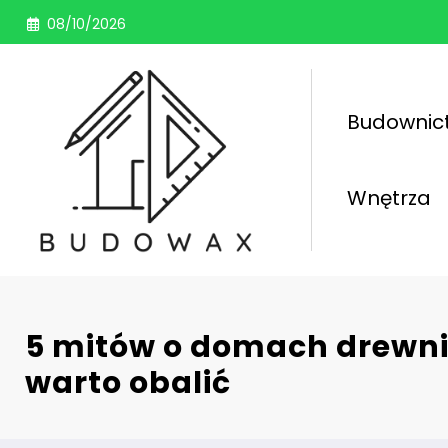
Przejdź
08/10/2026
do
treści
Budownic
Wnętrza
5 mitów o domach drewni
warto obalić