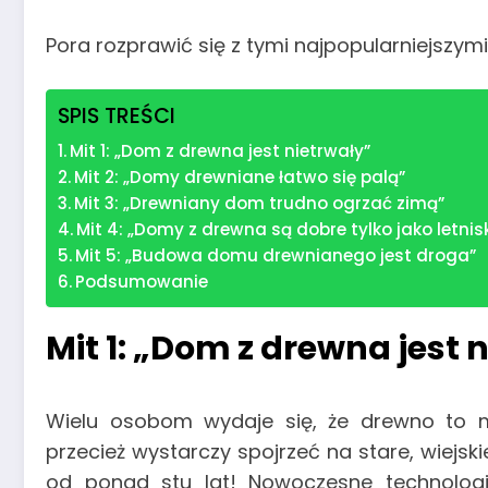
Pora rozprawić się z tymi najpopularniejszymi
SPIS TREŚCI
Mit 1: „Dom z drewna jest nietrwały”
Mit 2: „Domy drewniane łatwo się palą”
Mit 3: „Drewniany dom trudno ogrzać zimą”
Mit 4: „Domy z drewna są dobre tylko jako letni
Mit 5: „Budowa domu drewnianego jest droga”
Podsumowanie
Mit 1: „Dom z drewna jest 
Wielu osobom wydaje się, że drewno to ma
przecież wystarczy spojrzeć na stare, wiejski
od ponad stu lat! Nowoczesne technologie