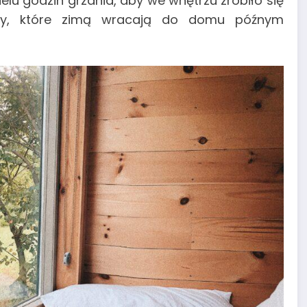
elu godzin grzania, aby we wnętrzu zrobiło się
oby, które zimą wracają do domu późnym