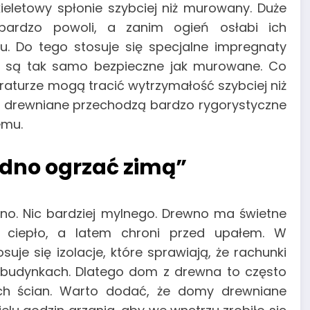
ieletowy spłonie szybciej niż murowany. Duże
 bardzo powoli, a zanim ogień osłabi ich
. Do tego stosuje się specjalne impregnaty
 są tak samo bezpieczne jak murowane. Co
aturze mogą tracić wytrzymałość szybciej niż
y drewniane przechodzą bardzo rygorystyczne
emu.
udno ogrzać zimą”
mno. Nic bardziej mylnego. Drewno ma świetne
e ciepło, a latem chroni przed upałem. W
e się izolacje, które sprawiają, że rachunki
h budynkach. Dlatego dom z drewna to często
ch ścian. Warto dodać, że domy drewniane