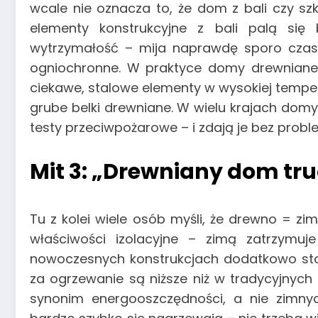
wcale nie oznacza to, że dom z bali czy szk
elementy konstrukcyjne z bali palą się
wytrzymałość – mija naprawdę sporo czasu
ogniochronne. W praktyce domy drewniane
ciekawe, stalowe elementy w wysokiej temper
grube belki drewniane. W wielu krajach dom
testy przeciwpożarowe – i zdają je bez probl
Mit 3: „Drewniany dom tr
Tu z kolei wiele osób myśli, że drewno = zi
właściwości izolacyjne – zimą zatrzymuj
nowoczesnych konstrukcjach dodatkowo stosuj
za ogrzewanie są niższe niż w tradycyjnyc
synonim energooszczędności, a nie zimny