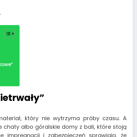
.
skowe”
nietrwały”
teriał, który nie wytrzyma próby czasu. A
e chaty albo góralskie domy z bali, które stoją
 impregnacji i zabezpieczeń sprawiają, że