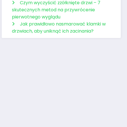
Czym wyczyścić zżółknięte drzwi – 7
skutecznych metod na przywrócenie
pierwotnego wyglądu
Jak prawidłowo nasmarować klamki w
drzwiach, aby uniknąć ich zacinania?