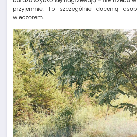
bardzo szybko się nagrzewają – nie trzeba wi
przyjemnie. To szczególnie docenią os
wieczorem.